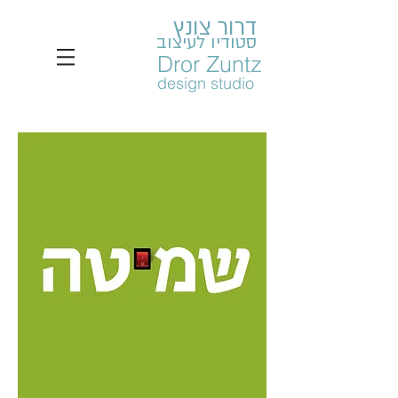
דרור צונץ
סטודיו לעיצוב
Dror Zuntz
design studio